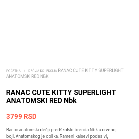
RANAC CUTE KITTY SUPERLIGHT
POČETNA
/
DEČIJA KOLEKCIJA
ANATOMSKI RED NBK
RANAC CUTE KITTY SUPERLIGHT
ANATOMSKI RED Nbk
3799
RSD
Ranac anatomski dečji predškolski brenda Nbk u crvenoj
boji. Anatomskog je oblika. Rameni kaiševi podesivi,