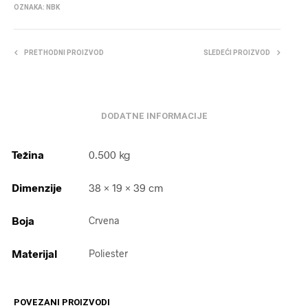
OZNAKA:
NBK
PRETHODNI PROIZVOD
SLEDEĆI PROIZVOD
DODATNE INFORMACIJE
Težina
0.500 kg
Dimenzije
38 × 19 × 39 cm
Boja
Crvena
Materijal
Poliester
POVEZANI PROIZVODI