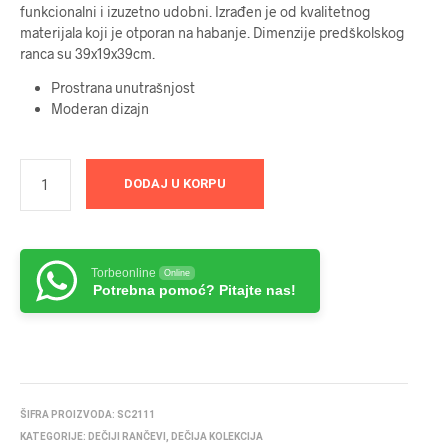
funkcionalni i izuzetno udobni. Izrađen je od kvalitetnog
materijala koji je otporan na habanje. Dimenzije predškolskog
ranca su 39x19x39cm.
Prostrana unutrašnjost
Moderan dizajn
DODAJ U KORPU
Torbeonline
Online
Potrebna pomoć? Pitajte nas!
ŠIFRA PROIZVODA:
SC2111
KATEGORIJE:
DEČIJI RANČEVI
,
DEČIJA KOLEKCIJA