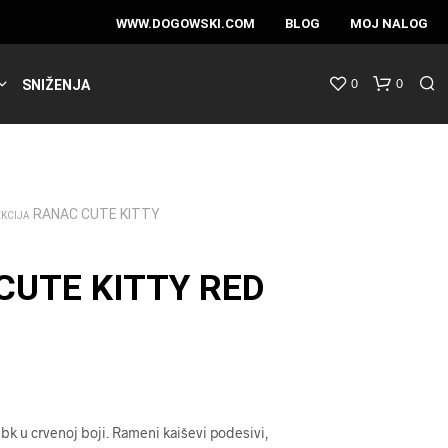
WWW.DOGOWSKI.COM
BLOG
MOJ NALOG
0
0
SNIŽENJA
RANAC CUTE KITTY
EKCIJA
CUTE KITTY RED
bk u crvenoj boji. Rameni kaiševi podesivi,