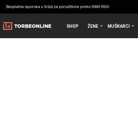
Besplatna isporuka u Srbiji za porudžbine preko 5990 RSD!
SHOP
ŽENE
MUŠKARCI