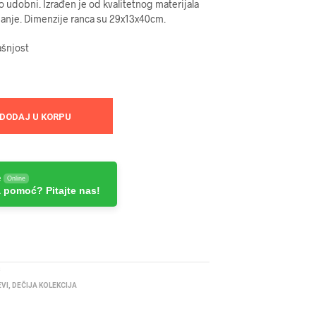
no udobni. Izrađen je od kvalitetnog materijala
banje. Dimenzije ranca su 29x13x40cm.
ašnjost
DODAJ U KORPU
e
Online
 pomoć? Pitajte nas!
3
EVI
,
DEČIJA KOLEKCIJA