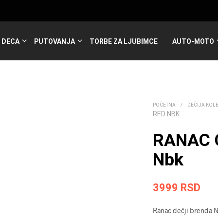
DECA
PUTOVANJA
TORBE ZA LJUBIMCE
AUTO-MOTO
POČETNA
/
DEČIJA KOL
RED NBK
RANAC 
Nbk
3999
RSD
Ranac dečji brenda N