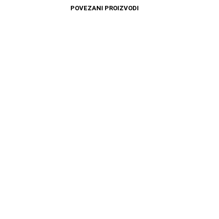
POVEZANI PROIZVODI
1599
RSD
3699
RSD
DODAJ U KORPU
DODAJ U KORPU