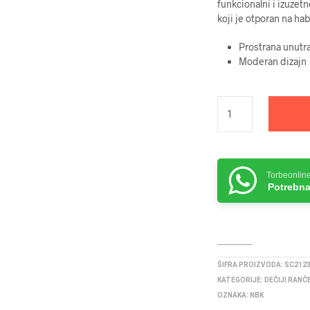
funkcionalni i izuzet
koji je otporan na ha
Prostrana unutr
Moderan dizajn
Torbeonlin
Potrebna
ŠIFRA PROIZVODA:
SC212
KATEGORIJE:
DEČIJI RANČ
OZNAKA:
NBK