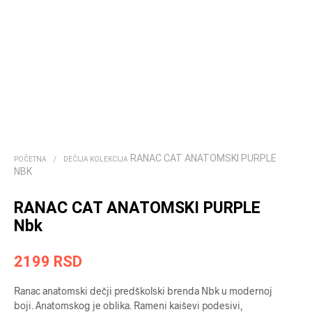
RANAC CAT ANATOMSKI PURPLE
POČETNA
/
DEČIJA KOLEKCIJA
NBK
RANAC CAT ANATOMSKI PURPLE
Nbk
2199
RSD
Ranac anatomski dečji predškolski brenda Nbk u modernoj
boji. Anatomskog je oblika. Rameni kaiševi podesivi,