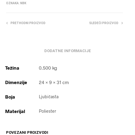
OZNAKA:
NBK
PRETHODNI PROIZVOD
SLEDEĆI PROIZVOD
DODATNE INFORMACIJE
Težina
0.500 kg
Dimenzije
24 × 9 × 31 cm
Boja
Ljubičasta
Materijal
Poliester
POVEZANI PROIZVODI