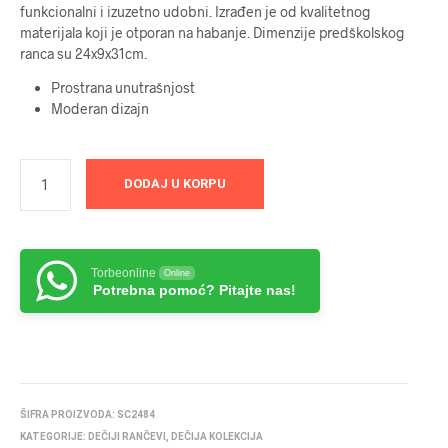
funkcionalni i izuzetno udobni. Izrađen je od kvalitetnog
materijala koji je otporan na habanje. Dimenzije predškolskog
ranca su 24x9x31cm.
Prostrana unutrašnjost
Moderan dizajn
DODAJ U KORPU
Torbeonline
Online
Potrebna pomoć? Pitajte nas!
ŠIFRA PROIZVODA:
SC2484
KATEGORIJE:
DEČIJI RANČEVI
,
DEČIJA KOLEKCIJA