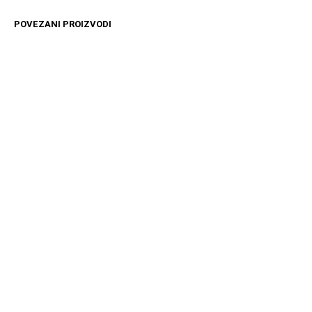
POVEZANI PROIZVODI
12599
RSD
11599
RSD
DODAJ U KORPU
DODAJ U KORPU