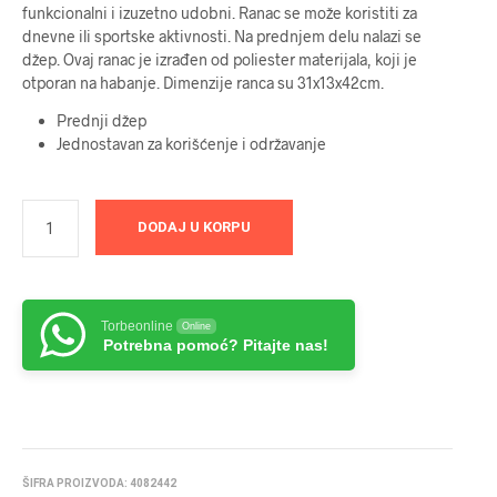
funkcionalni i izuzetno udobni. Ranac se može koristiti za
dnevne ili sportske aktivnosti. Na prednjem delu nalazi se
džep. Ovaj ranac je izrađen od poliester materijala, koji je
otporan na habanje. Dimenzije ranca su 31x13x42cm.
Prednji džep
Jednostavan za korišćenje i održavanje
DODAJ U KORPU
Torbeonline
Online
Potrebna pomoć? Pitajte nas!
ŠIFRA PROIZVODA:
4082442