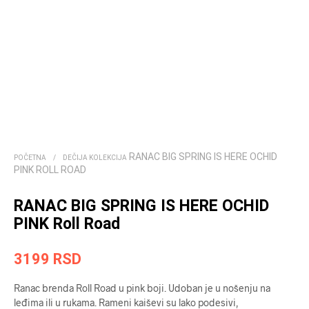
RANAC BIG SPRING IS HERE OCHID
POČETNA
/
DEČIJA KOLEKCIJA
PINK ROLL ROAD
RANAC BIG SPRING IS HERE OCHID
PINK Roll Road
3199
RSD
Ranac brenda Roll Road u pink boji. Udoban je u nošenju na
leđima ili u rukama. Rameni kaiševi su lako podesivi,