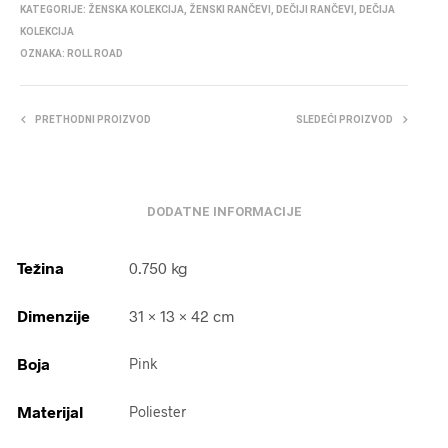
KATEGORIJE:
ŽENSKA KOLEKCIJA
,
ŽENSKI RANČEVI
,
DEČIJI RANČEVI
,
DEČIJA
KOLEKCIJA
OZNAKA:
ROLL ROAD
PRETHODNI PROIZVOD
SLEDEĆI PROIZVOD
DODATNE INFORMACIJE
Težina
0.750 kg
Dimenzije
31 × 13 × 42 cm
Boja
Pink
Materijal
Poliester