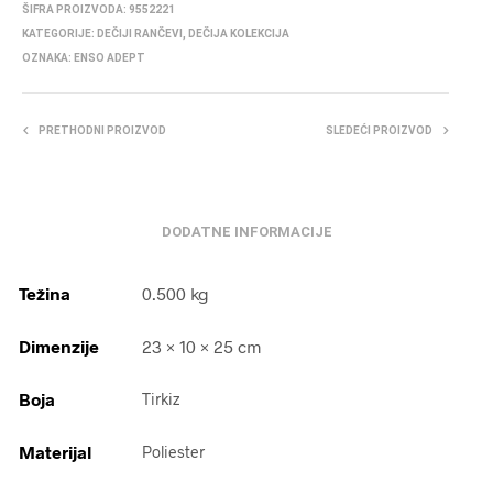
ŠIFRA PROIZVODA:
9552221
KATEGORIJE:
DEČIJI RANČEVI
,
DEČIJA KOLEKCIJA
OZNAKA:
ENSO ADEPT
PRETHODNI PROIZVOD
SLEDEĆI PROIZVOD
DODATNE INFORMACIJE
Težina
0.500 kg
Dimenzije
23 × 10 × 25 cm
Boja
Tirkiz
Materijal
Poliester