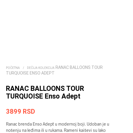
RANAC BALLOONS TOUR
POČETNA
/
DEČIJA KOLEKCIJA
TURQUOISE ENSO ADEPT
RANAC BALLOONS TOUR
TURQUOISE Enso Adept
3899
RSD
Ranac brenda Enso Adept u modernoj boji. Udoban je u
nošenju na leđima ili u rukama. Rameni kaiševi su lako