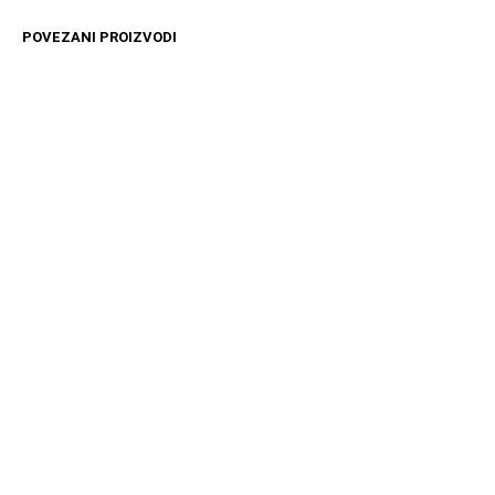
POVEZANI PROIZVODI
2499
RSD
16599
RSD
DODAJ U KORPU
DODAJ U KORPU