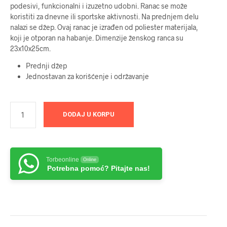
podesivi, funkcionalni i izuzetno udobni. Ranac se može
koristiti za dnevne ili sportske aktivnosti. Na prednjem delu
nalazi se džep. Ovaj ranac je izrađen od poliester materijala,
koji je otporan na habanje. Dimenzije ženskog ranca su
23x10x25cm.
Prednji džep
Jednostavan za korišćenje i održavanje
DODAJ U KORPU
Torbeonline
Online
Potrebna pomoć? Pitajte nas!