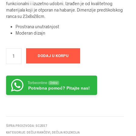
funkcionalni i izuzetno udobni. Izrađen je od kvalitetnog
materijala koji je otporan na habanje. Dimenzije predškolskog
ranca su 23x8x28cm.
Prostrana unutrašnjost
Moderan dizajn
DODAJ U KORPU
Torbeonline
Online
Potrebna pomoć? Pitajte nas!
ŠIFRA PROIZVODA:
SC2557
KATEGORIJE:
DEČIJI RANČEVI
,
DEČIJA KOLEKCIJA