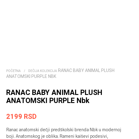
RANAC BABY ANIMAL PLUSH
POČETNA
/
DEČIJA KOLEKCIJA
ANATOMSKI PURPLE NBK
RANAC BABY ANIMAL PLUSH
ANATOMSKI PURPLE Nbk
2199
RSD
Ranac anatomski dečji predškolski brenda Nbk u modernoj
boji. Anatomskog je oblika. Rameni kaiševi podesivi,