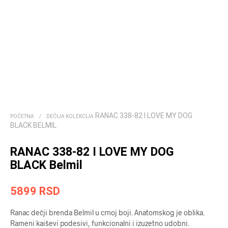
RANAC 338-82 I LOVE MY DOG
POČETNA
/
DEČIJA KOLEKCIJA
BLACK BELMIL
RANAC 338-82 I LOVE MY DOG
BLACK Belmil
5899
RSD
Ranac dečji brenda Belmil u crnoj boji. Anatomskog je oblika.
Rameni kaiševi podesivi, funkcionalni i izuzetno udobni.