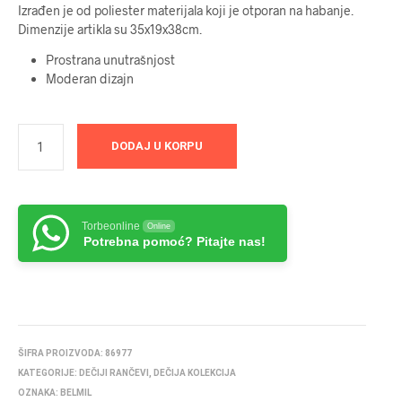
Izrađen je od poliester materijala koji je otporan na habanje.
Dimenzije artikla su 35x19x38cm.
Prostrana unutrašnjost
Moderan dizajn
DODAJ U KORPU
Torbeonline
Online
Potrebna pomoć? Pitajte nas!
ŠIFRA PROIZVODA:
86977
KATEGORIJE:
DEČIJI RANČEVI
,
DEČIJA KOLEKCIJA
OZNAKA:
BELMIL