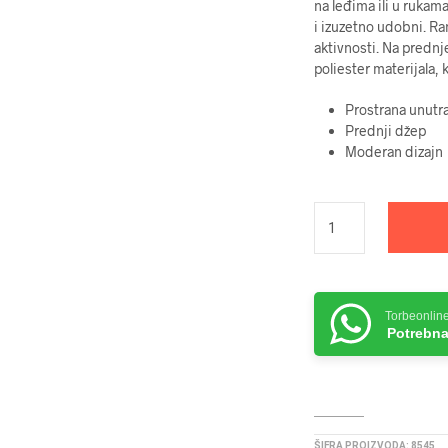
na leđima ili u rukam
i izuzetno udobni. Ra
aktivnosti. Na prednj
poliester materijala, 
Prostrana unutr
Prednji džep
Moderan dizajn
Torbeonlin
Potrebna
ŠIFRA PROIZVODA:
8545