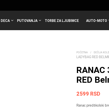
DECA
PUTOVANJA
TORBE ZA LJUBIMCE
AUTO-MOTO
POČETNA
/
DEČIJA KOL
LADYBAG RED BELMI
RANAC 
RED Bel
2599
RSD
Ranac predškolski br