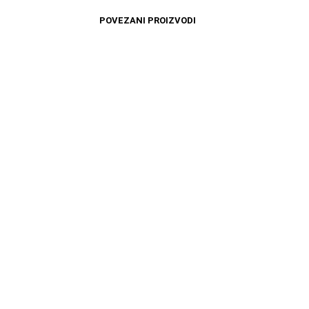
POVEZANI PROIZVODI
3699
RSD
16599
RSD
DODAJ U KORPU
DODAJ U KORPU