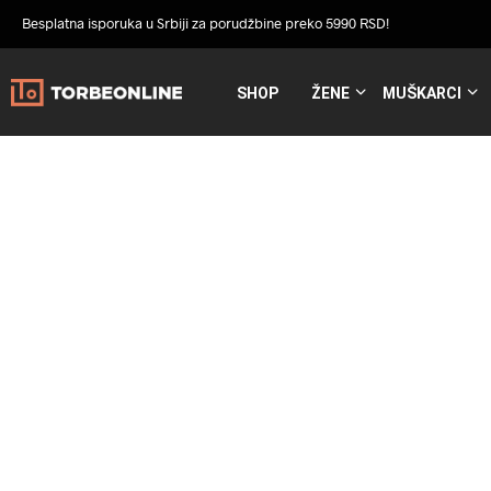
Besplatna isporuka u Srbiji za porudžbine preko 5990 RSD!
SHOP
ŽENE
MUŠKARCI