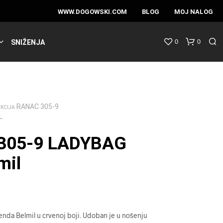
WWW.DOGOWSKI.COM
BLOG
MOJ NALOG
0
0
SNIŽENJA
RANAC 305-9
EKCIJA
L
305-9 LADYBAG
mil
enda Belmil u crvenoj boji. Udoban je u nošenju