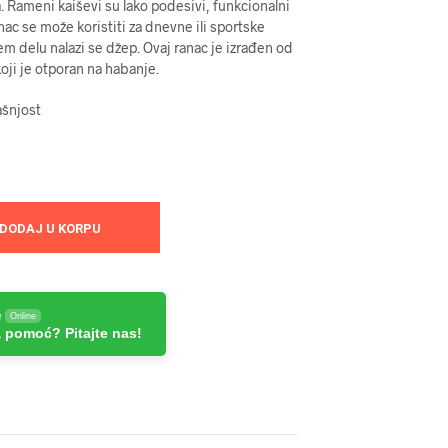
a. Rameni kaiševi su lako podesivi, funkcionalni
nac se može koristiti za dnevne ili sportske
em delu nalazi se džep. Ovaj ranac je izrađen od
koji je otporan na habanje.
ašnjost
DODAJ U KORPU
e
Online
 pomoć? Pitajte nas!