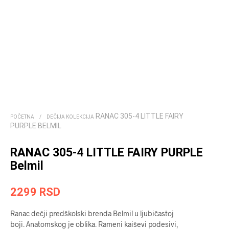
RANAC 305-4 LITTLE FAIRY
POČETNA
/
DEČIJA KOLEKCIJA
PURPLE BELMIL
RANAC 305-4 LITTLE FAIRY PURPLE
Belmil
2299
RSD
Ranac dečji predškolski brenda Belmil u ljubičastoj
boji. Anatomskog je oblika. Rameni kaiševi podesivi,