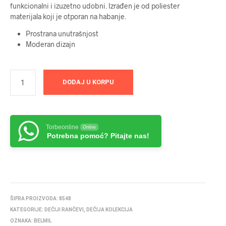
funkcionalni i izuzetno udobni. Izrađen je od poliester
materijala koji je otporan na habanje.
Prostrana unutrašnjost
Moderan dizajn
DODAJ U KORPU
Torbeonline
Online
Potrebna pomoć? Pitajte nas!
ŠIFRA PROIZVODA:
8548
KATEGORIJE:
DEČIJI RANČEVI
,
DEČIJA KOLEKCIJA
OZNAKA:
BELMIL