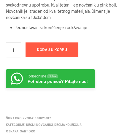
svakodnevnu upotrebu. Kvalitetan i lep novčanik u pink boji.
Novčanik je izrađen od kvalitetnog materijala. Dimenzije
novčanika su 10x3x13cm.
Jednostavan za korišćenje i održavanje
DODAJ U KORPU
Torbeonline
Online
Potrebna pomoć? Pitajte nas!
ŠIFRA PROIZVODA:
000020087
KATEGORIJE:
DEČIJI NOVČANICI
,
DEČIJA KOLEKCIJA
OZNAKA:
SANTORO