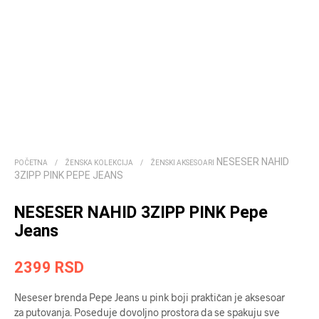
NESESER NAHID
POČETNA
/
ŽENSKA KOLEKCIJA
/
ŽENSKI AKSESOARI
3ZIPP PINK PEPE JEANS
NESESER NAHID 3ZIPP PINK Pepe
Jeans
2399
RSD
Neseser brenda Pepe Jeans u pink boji praktičan je aksesoar
za putovanja. Poseduje dovoljno prostora da se spakuju sve