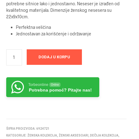
potrebne sitnice lako i jednostavno. Neseser je izrađen od
kvalitetnog materijala. Dimenzije ženskog nesesera su
22x9x10cm.
Perfektna veličina
Jednostavan za korišćenje i održavanje
DODAJ U KORPU
Torbeonline
Online
Potrebna pomoć? Pitajte nas!
ŠIFRA PROIZVODA:
6924721
KATEGORIJE:
ŽENSKA KOLEKCIJA
,
ŽENSKI AKSESOARI
,
DEČIJA KOLEKCIJA
,