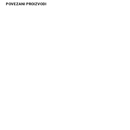
POVEZANI PROIZVODI
4499
RSD
10599
RSD
DODAJ U KORPU
DODAJ U KORPU