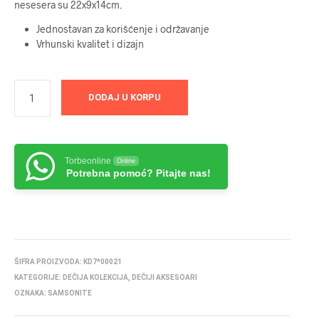
nesesera su 22x9x14cm.
Jednostavan za korišćenje i održavanje
Vrhunski kvalitet i dizajn
DODAJ U KORPU
Torbeonline
Online
Potrebna pomoć? Pitajte nas!
ŠIFRA PROIZVODA:
KD7*00021
KATEGORIJE:
DEČIJA KOLEKCIJA
,
DEČIJI AKSESOARI
OZNAKA:
SAMSONITE