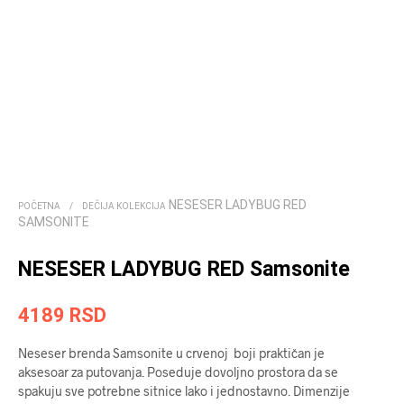
NESESER LADYBUG RED
POČETNA
/
DEČIJA KOLEKCIJA
SAMSONITE
NESESER LADYBUG RED Samsonite
4189
RSD
Neseser brenda Samsonite u crvenoj boji praktičan je
aksesoar za putovanja. Poseduje dovoljno prostora da se
spakuju sve potrebne sitnice lako i jednostavno. Dimenzije