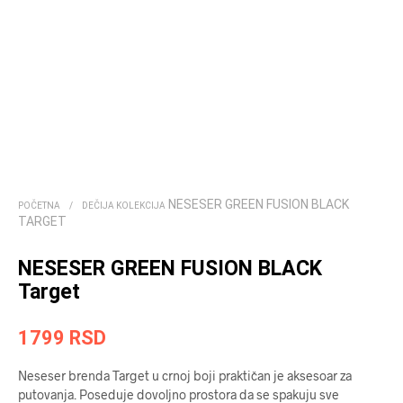
NESESER GREEN FUSION BLACK
POČETNA
/
DEČIJA KOLEKCIJA
TARGET
NESESER GREEN FUSION BLACK
Target
1799
RSD
Neseser brenda Target u crnoj boji praktičan je aksesoar za
putovanja. Poseduje dovoljno prostora da se spakuju sve