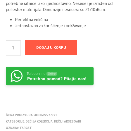
potrebne sitnice lako i jednostavno. Neseser je izrađen od
poliester materijala. Dimenzije nesesera su 21x10x6cm.
Perfektna veličina
Jednostavan za korišćenje i održavanje
DODAJ U KORPU
Torbeonline
Online
Potrebna pomoć? Pitajte nas!
ŠIFRA PROIZVODA:
3838622277091
KATEGORIJE:
DEČIJA KOLEKCIJA
,
DEČIJI AKSESOARI
OZNAKA:
TARGET