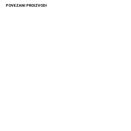
POVEZANI PROIZVODI
4499
RSD
10999
RSD
DODAJ U KORPU
DODAJ U KORPU