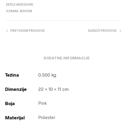
DEČIJI AKSESOARI
OZNAKA:
MOVOM
PRETHODNI PROIZVOD
SLEDEĆI PROIZVOD
DODATNE INFORMACIJE
Težina
0.500 kg
Dimenzije
22 × 10 × 11 cm
Boja
Pink
Materijal
Poliester