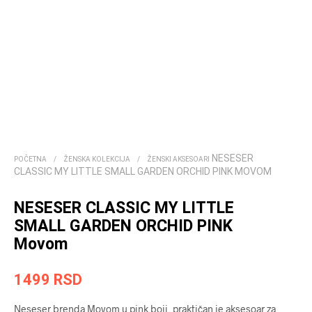
NESESER
POČETNA
/
ŽENSKA KOLEKCIJA
/
ŽENSKI AKSESOARI
CLASSIC MY LITTLE SMALL GARDEN ORCHID PINK MOVOM
NESESER CLASSIC MY LITTLE
SMALL GARDEN ORCHID PINK
Movom
1499
RSD
Neseser brenda Movom u pink boji, praktičan je aksesoar za