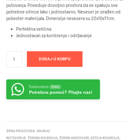
putovanja. Poseduje dovoljno prostora da se spakuju sve
potrebne sitnice lako i jednostavno. Neseser je izrađen od
poliester materijala. Dimenzije nesesera su 22x10x11cm.
Perfektna veličina
Jednostavan za korišćenje i održavanje
DODAJ U KORPU
Torbeonline
Online
Potrebna pomoć? Pitajte nas!
ŠIFRA PROIZVODA:
3064542
KATEGORIJE:
ŽENSKA KOLEKCIJA
,
ŽENSKI AKSESOARI
,
DEČIJA KOLEKCIJA
,