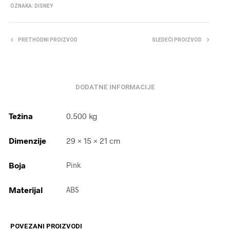
OZNAKA:
DISNEY
PRETHODNI PROIZVOD
SLEDEĆI PROIZVOD
DODATNE INFORMACIJE
Težina
0.500 kg
Dimenzije
29 × 15 × 21 cm
Boja
Pink
Materijal
ABS
POVEZANI PROIZVODI