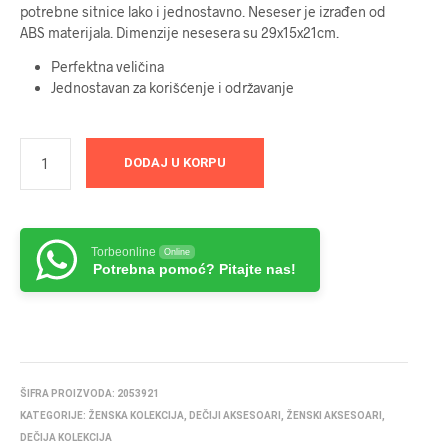
potrebne sitnice lako i jednostavno. Neseser je izrađen od
ABS materijala. Dimenzije nesesera su 29x15x21cm.
Perfektna veličina
Jednostavan za korišćenje i održavanje
DODAJ U KORPU
Torbeonline
Online
Potrebna pomoć? Pitajte nas!
ŠIFRA PROIZVODA:
2053921
KATEGORIJE:
ŽENSKA KOLEKCIJA
,
DEČIJI AKSESOARI
,
ŽENSKI AKSESOARI
,
DEČIJA KOLEKCIJA