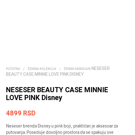
NESESER
POČETNA
/
ŽENSKA KOLEKCIJA
/
ŽENSKI AKSESOARI
BEAUTY CASE MINNIE LOVE PINK DISNEY
NESESER BEAUTY CASE MINNIE
LOVE PINK Disney
4899
RSD
Neseser brenda Disney u pink boji, praktičan je aksesoar za
putovanja. Poseduje dovoljno prostora da se spakuju sve