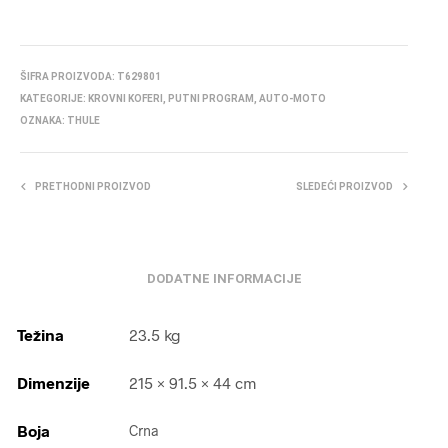
ŠIFRA PROIZVODA:
T629801
KATEGORIJE:
KROVNI KOFERI
,
PUTNI PROGRAM
,
AUTO-MOTO
OZNAKA:
THULE
PRETHODNI PROIZVOD
SLEDEĆI PROIZVOD
DODATNE INFORMACIJE
Težina
23.5 kg
Dimenzije
215 × 91.5 × 44 cm
Boja
Crna