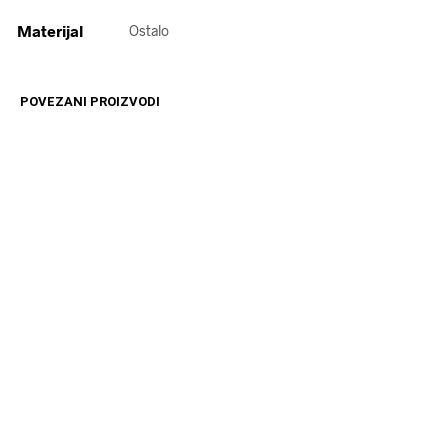
Materijal
Ostalo
POVEZANI PROIZVODI
20989
RSD
14599
RSD
DODAJ U KORPU
DODAJ U KORPU