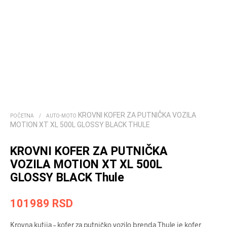
KROVNI KOFER ZA PUTNIČKA VOZILA
POČETNA
/
AUTO-MOTO
MOTION XT XL 500L GLOSSY BLACK THULE
KROVNI KOFER ZA PUTNIČKA
VOZILA MOTION XT XL 500L
GLOSSY BLACK Thule
101989
RSD
Krovna kutija – kofer za putničko vozilo brenda Thule je kofer