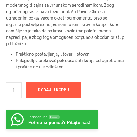
moderanog dizajna sa vrhunskom aerodinamikom. Zbog
ugrađenog sistema za brzu montažu Power-Click sa
ugrađenim pokazivačem okretnog momenta, brzo se i
sigurno postavlja samo jednom rukom. Krovna kutija – kofer
osmišljena je tako da na krovu vozila ima položaj prema
napred, pa je zbog toga omogućen potpuno slobodan pristup
prtljažniku.
Praktično postavljanje, utovar i istovar
Prilagodljiv prekrivač poklopca štiti kutiju od ogrebotina
i prašine dok je odložena
DODAJ U KORPU
Torbeonline
Online
Potrebna pomoć? Pitajte nas!