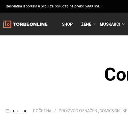
Besplatna isporuka u Srbiji za porudžbine preko 5990 RSD!
SHOP
ŽENE
MUŠKARCI
Co
POČETNA
/
PROIZVOD OZNAČEN „COMIC&ONLINE
FILTER