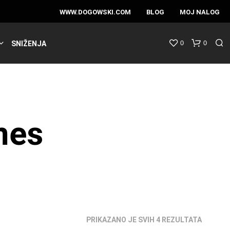
WWW.DOGOWSKI.COM
BLOG
MOJ NALOG
0
0
SNIŽENJA
mes
SORTIR
PRIKAZANO JE SVIH 4 REZULTATA